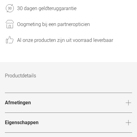
30 dagen geldteruggarantie
Oogmeting bij een partneropticien
Al onze producten zijn uit voorraad leverbaar
Productdetails
Afmetingen
Breedte neusbrug
:
17
mm
Hoogte 
Eigenschappen