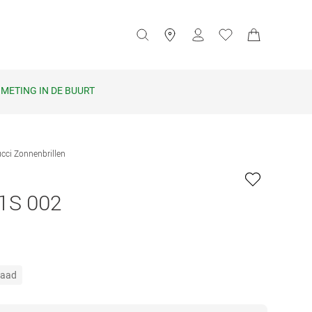
METING IN DE BUURT
cci Zonnenbrillen
1S 002
raad