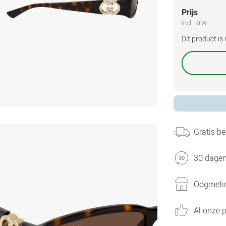
Prijs
incl. BTW
Dit product i
Gratis be
30 dagen
Oogmetin
Al onze p