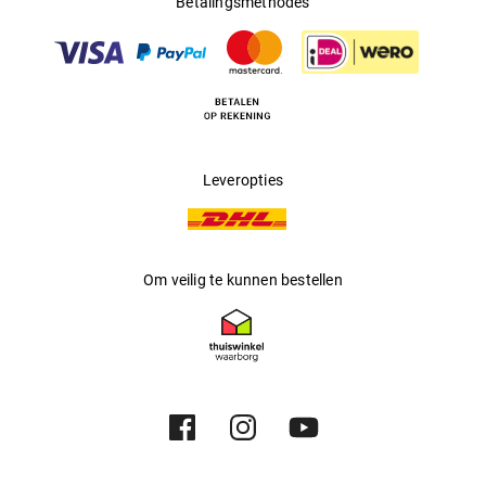
Betalingsmethodes
Multifocaal
:
Nee
Producent
:
Kering Eyewear DACH GmbH
Leveropties
Om veilig te kunnen bestellen