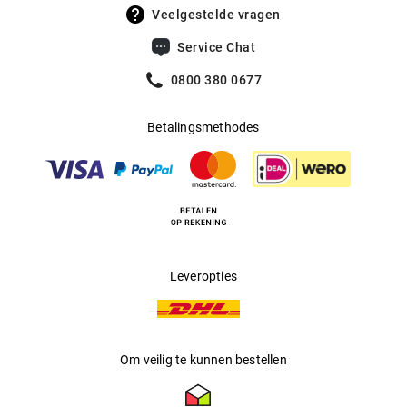
UV400 Filter
:
Ja
Veelgestelde vragen
Filtercategorie
:
3 (Lichtdoorlatendheid 8% - 18%):
Service Chat
Beschermt tegen intense
zonnestraling op het strand, in de
0800 380 0677
bergen en in Zuid-Europese landen.
Betalingsmethodes
Multifocaal
:
Ja
Producent
:
L.G.R. srl
Leveropties
Om veilig te kunnen bestellen