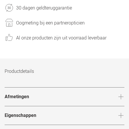
30 dagen geldteruggarantie
Oogmeting bij een partneropticien
Al onze producten zijn uit voorraad leverbaar
Productdetails
Afmetingen
Breedte neusbrug
:
23
mm
Hoogte 
Eigenschappen