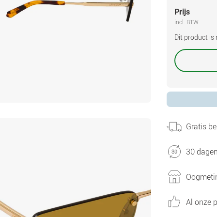
Prijs
incl. BTW
Dit product i
Gratis be
30 dagen
Oogmetin
Al onze p