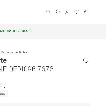
METING IN DE BUURT
f-White Zonnenbrillen
te
NE OERI096 7676
urig
raad