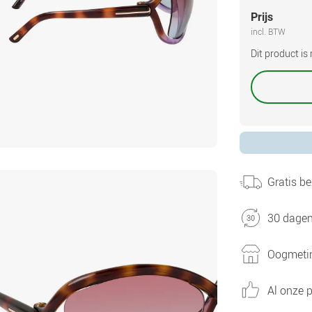
Prijs
incl. BTW
Dit product i
Gratis be
30 dagen
Oogmetin
Al onze p