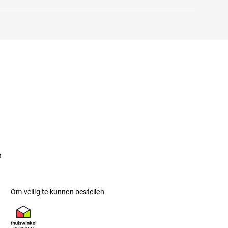
itstraling ontstaat met name door metalen,
n
Om veilig te kunnen bestellen