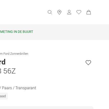
METING IN DE BUURT
m Ford Zonnenbrillen
rd
8 56Z
 Paars / Transparant
raad