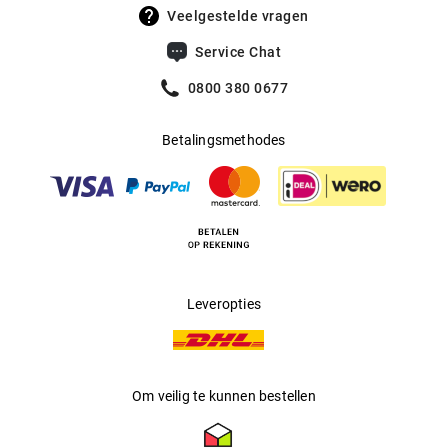
UV400 Filter
:
Ja
Veelgestelde vragen
Filtercategorie
:
3 (Lichtdoorlatendheid 8% - 18%):
Service Chat
Beschermt tegen intense
zonnestraling op het strand, in de
0800 380 0677
bergen en in Zuid-Europese landen.
Betalingsmethodes
Multifocaal
:
Ja
Producent
:
Kering Eyewear DACH GmbH
Leveropties
Om veilig te kunnen bestellen