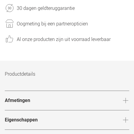
30 dagen geldteruggarantie
Oogmeting bij een partneropticien
Al onze producten zijn uit voorraad leverbaar
Productdetails
Afmetingen
Breedte neusbrug
:
22
mm
Hoogte 
Eigenschappen