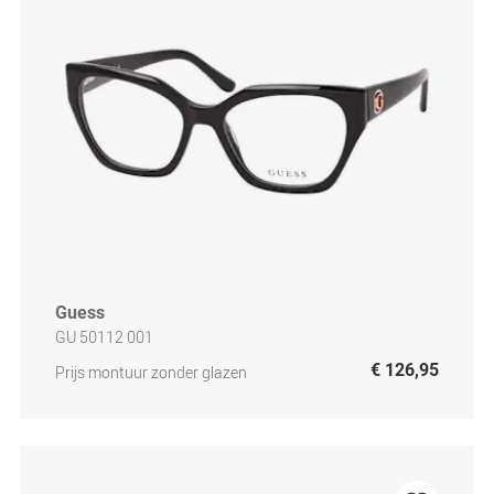
Guess
GU 50112 001
€ 126,95
Prijs montuur zonder glazen