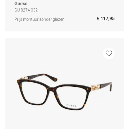
Guess
GU 8274 032
€ 117,95
Prijs montuur zonder glazen