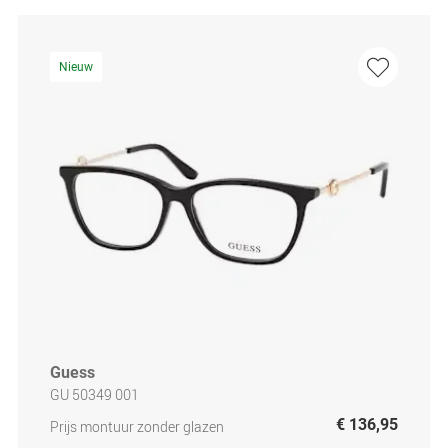
Nieuw
Guess
GU 50349 001
€ 136,95
Prijs montuur zonder glazen