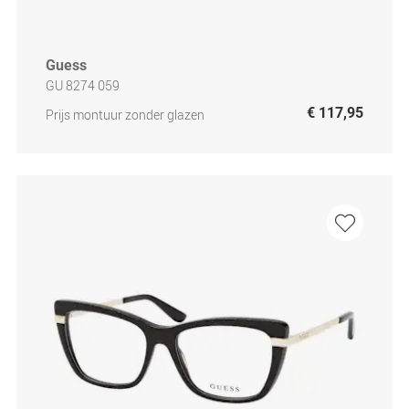
Guess
GU 8274 059
€ 117,95
Prijs montuur zonder glazen