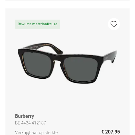
Bewuste materiaalkeuze
Burberry
BE 4434 412187
€ 207,95
Verkrijgbaar op sterkte