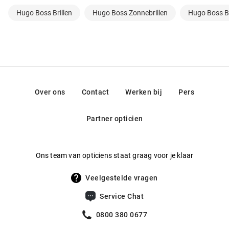
Hugo Boss Brillen
Hugo Boss Zonnebrillen
Hugo Boss B
Over ons
Contact
Werken bij
Pers
Partner opticien
Ons team van opticiens staat graag voor je klaar
Veelgestelde vragen
Service Chat
0800 380 0677