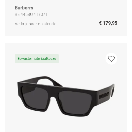
Burberry
BE 4458U 417071
€ 179,95
Verkrijgbaar op sterkte
Bewuste materiaalkeuze