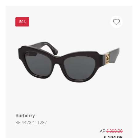
-50%
Burberry
BE 4423 411287
AP
€ 390,00
€ 194,95