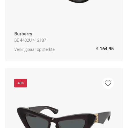
Burberry
BE 4432U 412187
€ 164,95
Verkrijgbaar op sterkte
-40%