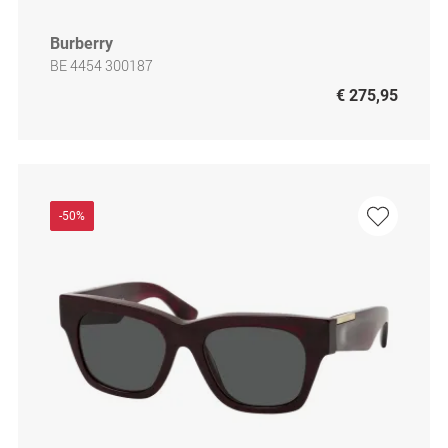
Burberry
BE 4454 300187
€ 275,95
-50%