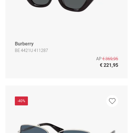
Burberry
BE 4421U 411287
AP
€ 369,95
€ 221,95
-40%