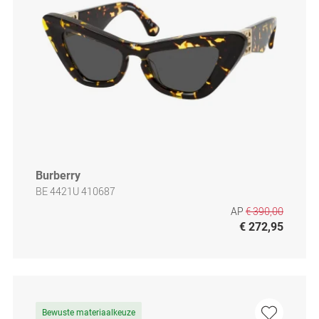
Burberry
BE 4421U 410687
AP
€ 390,00
€ 272,95
Bewuste materiaalkeuze