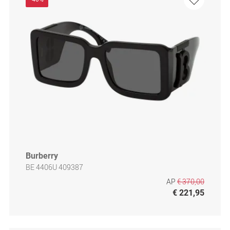
Burberry
BE 4406U 409387
AP
€ 370,00
€ 221,95