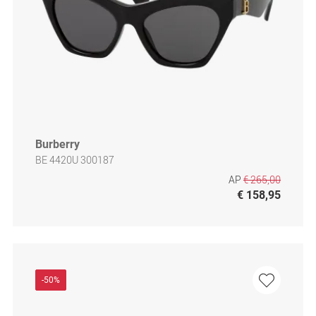
Burberry
BE 4420U 300187
AP
€ 265,00
€ 158,95
-50%