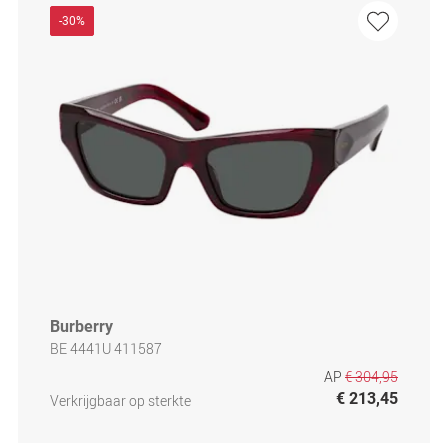
-30%
Burberry
BE 4441U 411587
AP
€ 304,95
€ 213,45
Verkrijgbaar op sterkte