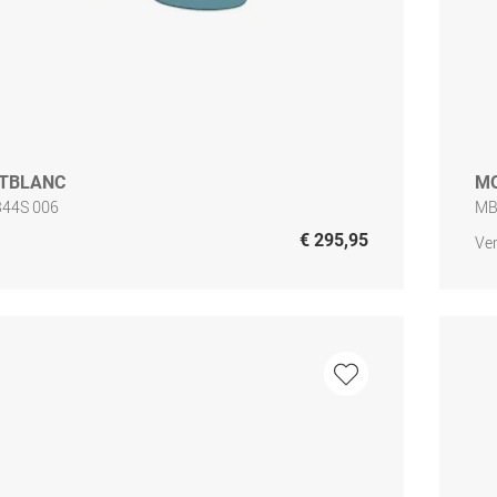
TBLANC
M
44S 006
MB
€ 295,95
Ver