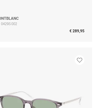
ONTBLANC
 0429S 002
€ 289,95