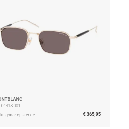
ONTBLANC
 0441S 001
€ 365,95
krijgbaar op sterkte