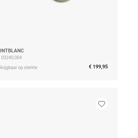
ONTBLANC
 0324S 004
€ 199,95
krijgbaar op sterkte