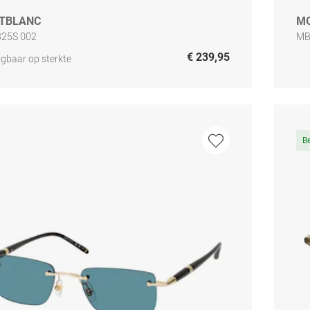
TBLANC
M
25S 002
MB
€ 239,95
jgbaar op sterkte
B