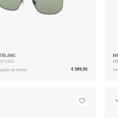
TBLANC
M
81S 003
MB
€ 389,95
jgbaar op sterkte
Ver
T