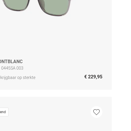
ONTBLANC
 0445SA 003
€ 229,95
krijgbaar op sterkte
rend