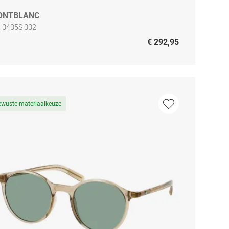
ONTBLANC
 0405S 002
€ 292,95
ewuste materiaalkeuze