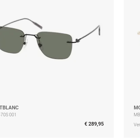
TBLANC
M
70S 001
MB
€ 289,95
Ver