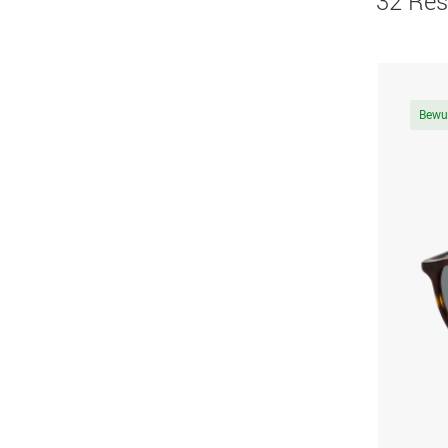
32 Res
Bewu