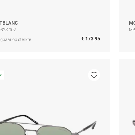
TBLANC
M
82S 002
MB
€ 173,95
jgbaar op sterkte
w