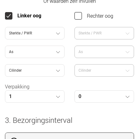
Of waarden zelf invullen
Rechter oog
Linker oog
Sterkte / PWR
Sterkte / PWR
As
As
Cilinder
Cilinder
Verpakking
1
0
3. Bezorgingsinterval