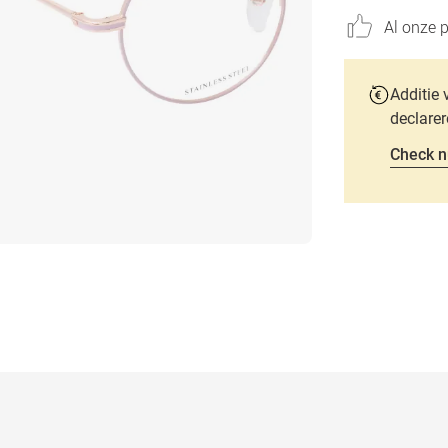
Al onze p
Additie 
declarer
Check n