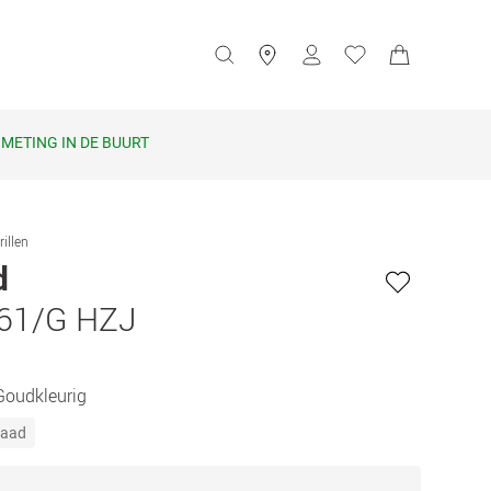
METING IN DE BUURT
rillen
d
61/G HZJ
Goudkleurig
raad