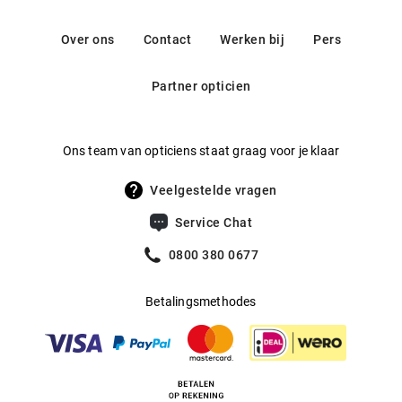
persoonlijkheid en trekken de aandacht naar je gezicht –
Contact: service@misterspex.de
Gewicht
:
10 g
en dat alles voor een eerlijke prijs.
Over ons
Contact
Werken bij
Pers
Multifocaal
:
Ja
Partner opticien
Producent
:
Aoyama Optical Germany GmbH
Ons team van opticiens staat graag voor je klaar
Veelgestelde vragen
Service Chat
0800 380 0677
Betalingsmethodes