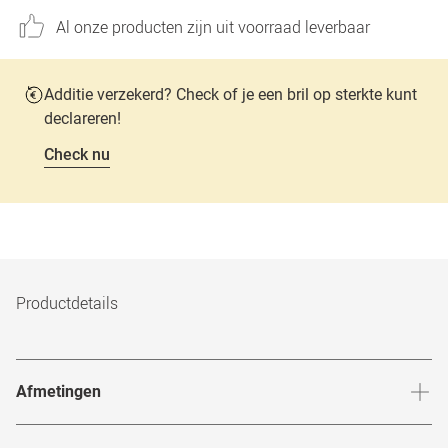
Al onze producten zijn uit voorraad leverbaar
Additie verzekerd? Check of je een bril op sterkte kunt
declareren!
Check nu
Productdetails
Afmetingen
Breedte neusbrug
:
17
mm
Hoogte 