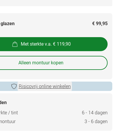
 glazen
€ 99,95
Met sterkte v.a. € 119,90
Alleen montuur kopen
Risicovrij online winkelen
jden
kte / tint
6 - 14 dagen
montuur
3 - 6 dagen