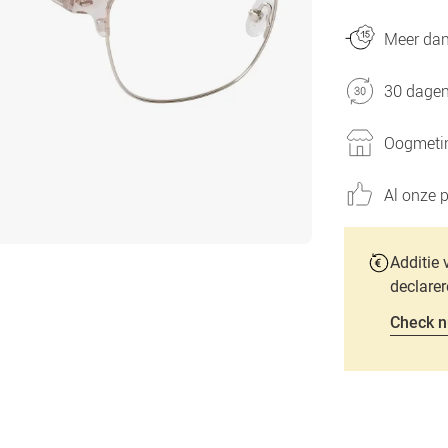
Meer dan 
30 dagen
Oogmetin
Al onze p
Additie 
declarer
Check n