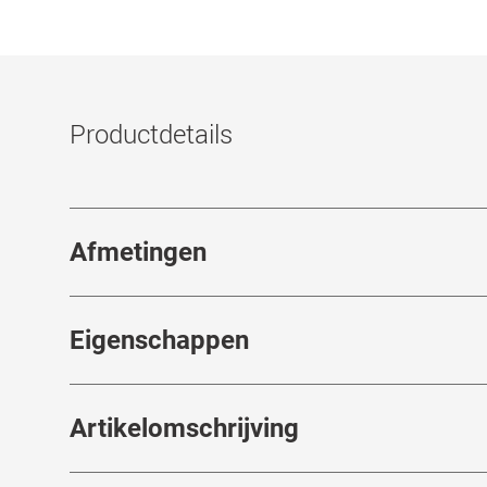
Productdetails
Afmetingen
Breedte neusbrug
:
18
mm
Eigenschappen
Merk
:
Mister Spex Collection
Artikelomschrijving
Artikelnummer
:
6846841