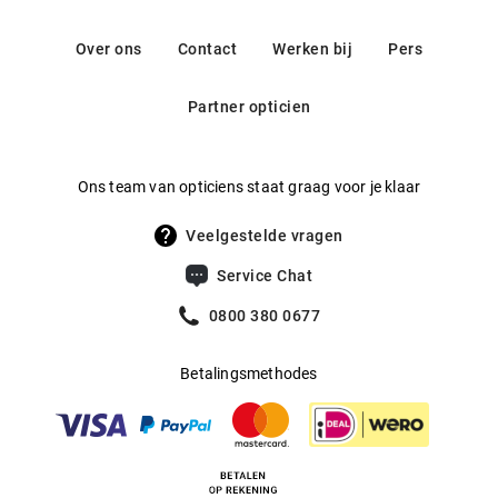
Contact: service@misterspex.de
houd je meer van klassiek zwart? Bij deze collectie kom je
Gewicht
:
25 g
Over ons
Contact
Werken bij
Pers
bijna alle kleuren tegen. De brillen worden uitsluitend
Multifocaal
:
Ja
gemaakt van hoogwaardig metaal en kunststof. Bekijk de
Partner opticien
collectie en vind jouw favoriet!
Producent
:
blacknovum
Ons team van opticiens staat graag voor je klaar
Veelgestelde vragen
Service Chat
0800 380 0677
Betalingsmethodes