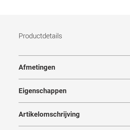
Productdetails
Afmetingen
Breedte neusbrug
:
17
mm
Eigenschappen
Merk
:
Emporio Armani
Artikelomschrijving
Artikelnummer
:
7018728