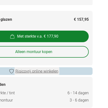
 glazen
€ 157,95
Met sterkte v.a. € 177,90
Alleen montuur kopen
Risicovrij online winkelen
jden
kte / tint
6 - 14 dagen
montuur
3 - 6 dagen