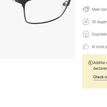
Meer dan 
30 dagen
Oogmetin
Al onze p
Additie 
declarer
Check n