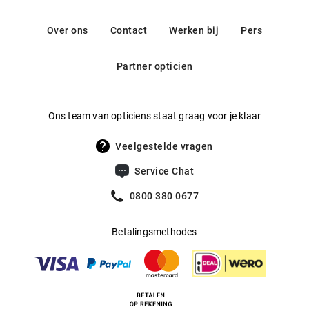
gecombineerd. Voortbouwend op de expertise van het
Contact: info@safilo.com
Gewicht
:
36 g
traditierijke Italiaanse bedrijf Safilo, worden luxe
Over ons
Contact
Werken bij
Pers
zonnebrillen en brillen op sterkte ontworpen die een
Multifocaal
:
Ja
opvallende en stijlvolle uitstraling hebben en waarbij
Partner opticien
Producent
:
Safilo GmbH
uitstekend vakmanschap en hoogwaardige kwaliteit
samenkomen.
Ons team van opticiens staat graag voor je klaar
Veelgestelde vragen
Service Chat
0800 380 0677
Betalingsmethodes