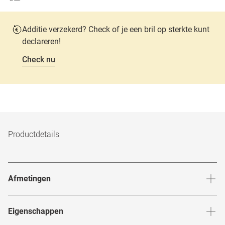
Additie verzekerd? Check of je een bril op sterkte kunt
declareren!
Check nu
Productdetails
Afmetingen
Breedte neusbrug
:
19
mm
Hoogte 
Eigenschappen