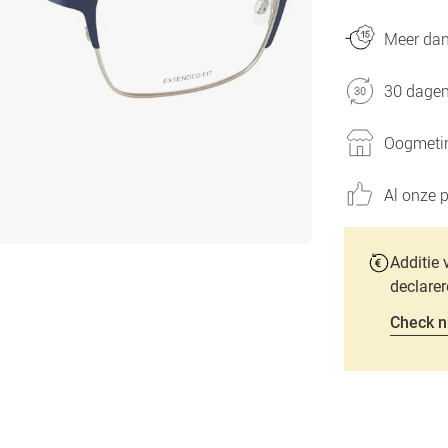
Meer dan 
30 dagen
Oogmetin
Al onze p
Additie 
declarer
Check n