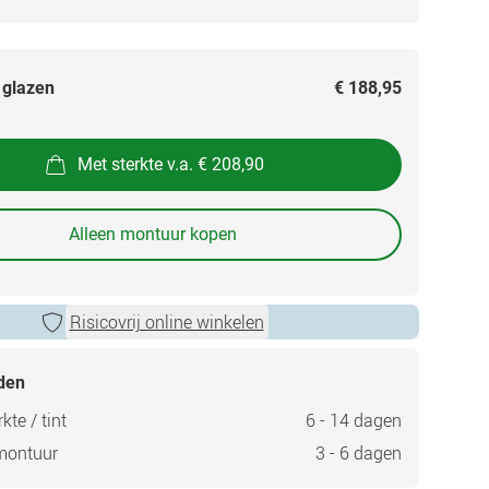
 glazen
€ 188,95
Met sterkte v.a. € 208,90
Alleen montuur kopen
Risicovrij online winkelen
jden
kte / tint
6 - 14 dagen
montuur
3 - 6 dagen