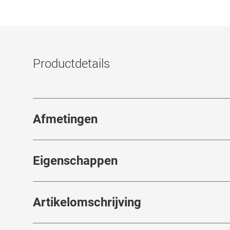
Productdetails
Afmetingen
Breedte neusbrug
:
20
mm
Eigenschappen
Merk
:
Nike
Artikelomschrijving
Artikelnummer
:
7349669