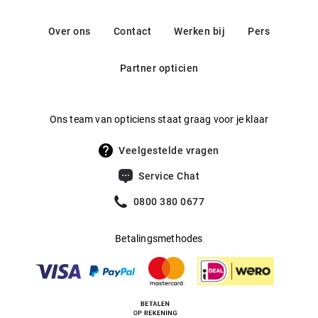
gecombineerd. Voortbouwend op de expertise van het
Contact: info@safilo.com
Gewicht
:
26 g
traditierijke Italiaanse bedrijf Safilo, worden luxe
Over ons
Contact
Werken bij
Pers
zonnebrillen en brillen op sterkte ontworpen die een
Multifocaal
:
Ja
opvallende en stijlvolle uitstraling hebben en waarbij
Partner opticien
Producent
:
Safilo GmbH
uitstekend vakmanschap en hoogwaardige kwaliteit
samenkomen.
Ons team van opticiens staat graag voor je klaar
Veelgestelde vragen
Service Chat
0800 380 0677
Betalingsmethodes