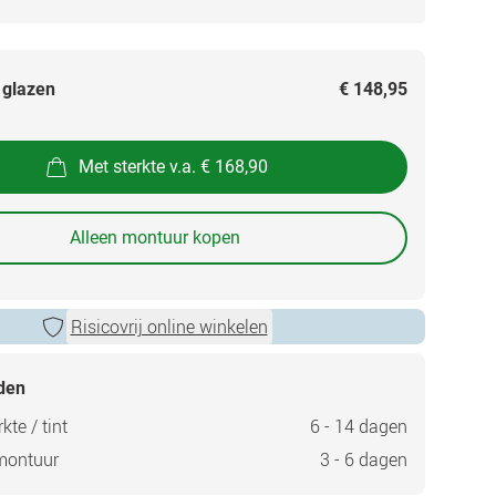
 glazen
€ 148,95
Met sterkte v.a. € 168,90
Alleen montuur kopen
Risicovrij online winkelen
jden
kte / tint
6 - 14 dagen
montuur
3 - 6 dagen