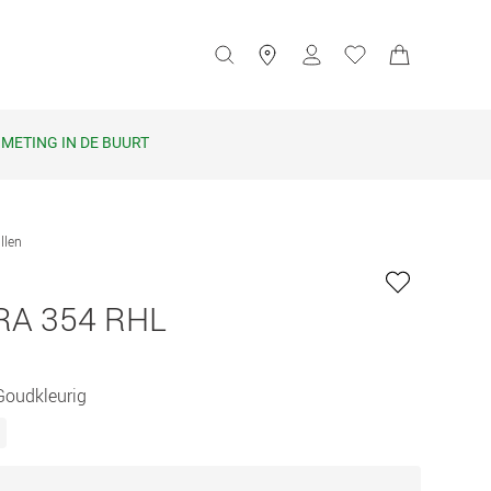
METING IN DE BUURT
illen
A 354 RHL
Goudkleurig