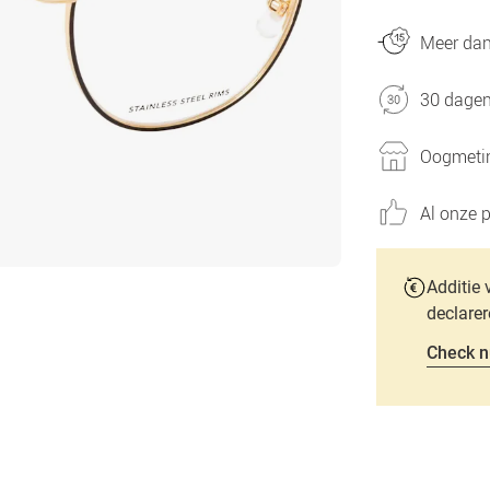
Meer dan 
30 dagen
Oogmetin
Al onze p
Additie 
declarer
Check n