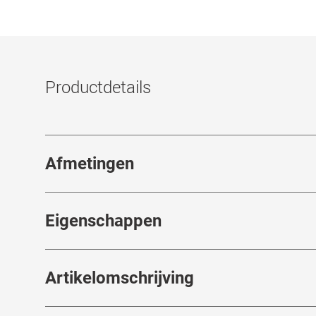
Productdetails
Afmetingen
Breedte neusbrug
:
20
mm
Eigenschappen
Merk
:
Carrera
Artikelomschrijving
Artikelnummer
:
7685784