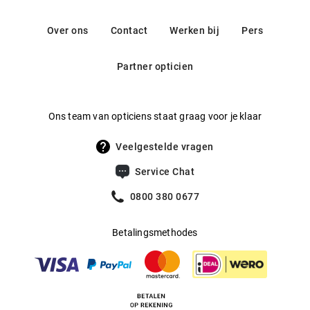
exclusieve brillen voor dames hebben een unieke stijl en
Contact: contactus@keringeyewear.com
Gewicht
:
28 g
vallen op door classy oversized looks, opvallende
Over ons
Contact
Werken bij
Pers
ontwerpen, chique accenten en klassieke patronen. Geniet
Multifocaal
:
Ja
van het bijzondere.
Partner opticien
Producent
:
Kering Eyewear DACH GmbH
Ons team van opticiens staat graag voor je klaar
Veelgestelde vragen
Service Chat
0800 380 0677
Betalingsmethodes