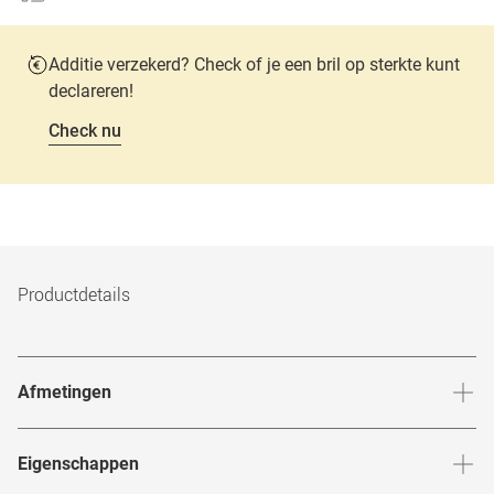
Additie verzekerd? Check of je een bril op sterkte kunt
declareren!
Check nu
Productdetails
Afmetingen
Breedte neusbrug
:
19
mm
Hoogte 
Eigenschappen