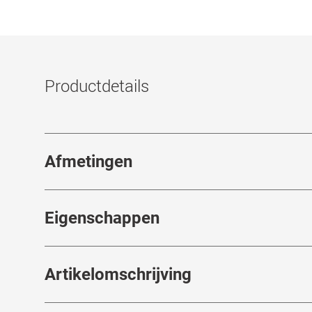
Productdetails
Afmetingen
Breedte neusbrug
:
23
mm
Eigenschappen
Merk
:
Saint Laurent
Artikelomschrijving
Artikelnummer
:
7945307