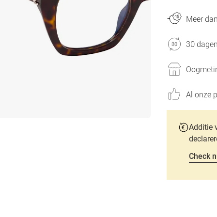
Meer dan 
30 dagen
Oogmetin
Al onze p
Additie 
declarer
Check n