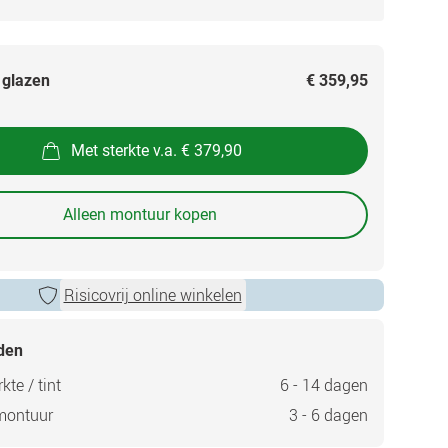
 glazen
€ 359,95
Met sterkte v.a. € 379,90
Alleen montuur kopen
Risicovrij online winkelen
jden
kte / tint
6 - 14 dagen
montuur
3 - 6 dagen