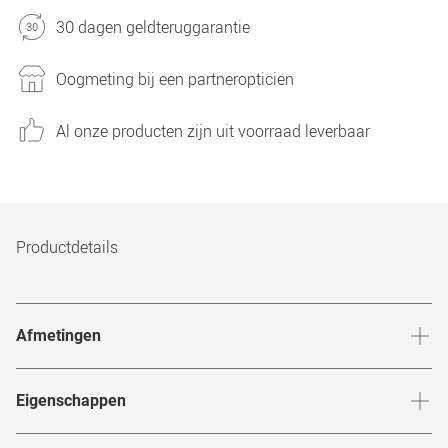
30 dagen geldteruggarantie
Oogmeting bij een partneropticien
Al onze producten zijn uit voorraad leverbaar
Productdetails
Afmetingen
Breedte neusbrug
:
18
mm
Hoogte 
Eigenschappen