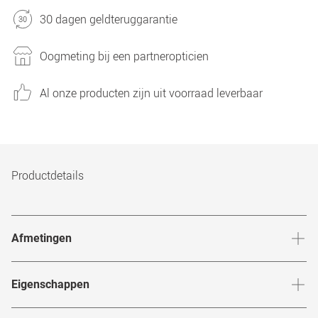
30 dagen geldteruggarantie
Oogmeting bij een partneropticien
Al onze producten zijn uit voorraad leverbaar
Productdetails
Afmetingen
Breedte neusbrug
:
21
mm
Hoogte 
Eigenschappen