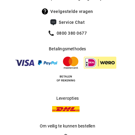
UV400 Filter
:
Ja
Veelgestelde vragen
Filtercategorie
:
3 (Lichtdoorlatendheid 8% - 18%):
Service Chat
Beschermt tegen intense
zonnestraling op het strand, in de
0800 380 0677
bergen en in Zuid-Europese landen.
Betalingsmethodes
Multifocaal
:
Ja
Producent
:
Luxottica Group S.p.A
Leveropties
Om veilig te kunnen bestellen