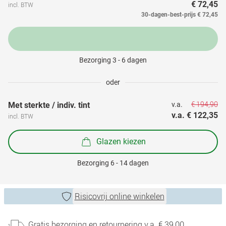
€ 72,45
incl. BTW
30-dagen-best-prijs
€ 72,45
Bezorging 3 - 6 dagen
oder
€ 194,90
Met sterkte / indiv. tint
v.a. 
v.a. 
€ 122,35
incl. BTW
Glazen kiezen
Bezorging 6 - 14 dagen
Risicovrij online winkelen
Gratis bezorging en retournering v.a. € 39,00