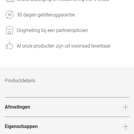
30 dagen geldteruggarantie
Oogmeting bij een partneropticien
Al onze producten zijn uit voorraad leverbaar
Productdetails
Afmetingen
Breedte neusbrug
:
16
mm
Hoogte 
Eigenschappen