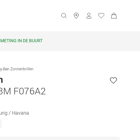
METING IN DE BUURT
y-Ban Zonnenbrillen
n
3M F076A2
urig / Havana