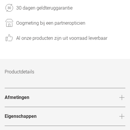
30 dagen geldteruggarantie
Oogmeting bij een partneropticien
Al onze producten zijn uit voorraad leverbaar
Productdetails
Afmetingen
Breedte neusbrug
:
20
mm
Hoogte 
Eigenschappen