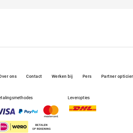
Filtercategorie
:
3 (Lichtdoorlatendheid 8% - 18%):
het strand, in de bergen en in Zui
Multifocaal
:
Nee
Producent
:
Aoyama Optical Germany GmbH
Over ons
Contact
Werken bij
Pers
Partner opticie
etalingsmethodes
Leveropties