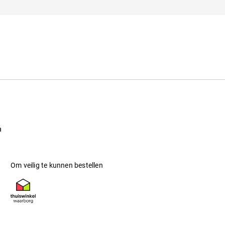
 Beschermt tegen intense zonnestraling op
d-Europese landen.
n
Om veilig te kunnen bestellen
Calm 2012 S21