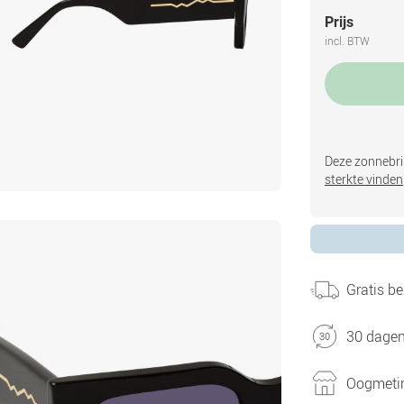
Prijs
incl. BTW
Deze zonnebril
sterkte vinden
Gratis be
30 dagen
Oogmetin