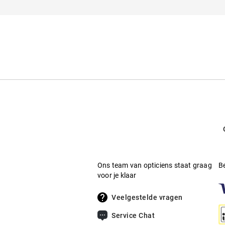
Spiegeleffect
:
Nee
Je kunt de
veiligheidsinstructies
hier vinden.
Contact: service@misterspex.de
Materiaal montuur
:
Kunststof
Materiaal glazen
:
Kunststof
Vorm montuur
:
Vierkant
Ons team van opticiens staat graag
B
voor je klaar
Veelgestelde vragen
Service Chat