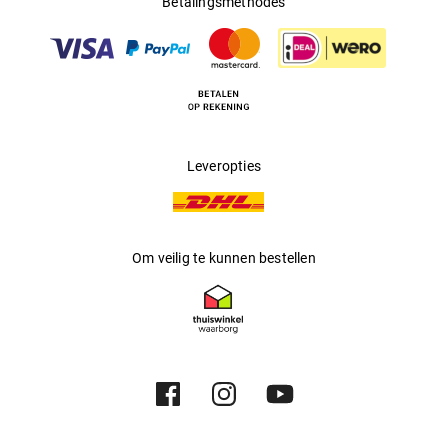
Betalingsmethodes
Multifocaal
:
Nee
Producent
:
Eschenbach Optik GmbH
Leveropties
Om veilig te kunnen bestellen