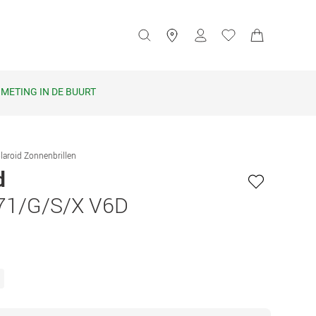
METING IN DE BUURT
laroid Zonnenbrillen
d
71/G/S/X V6D