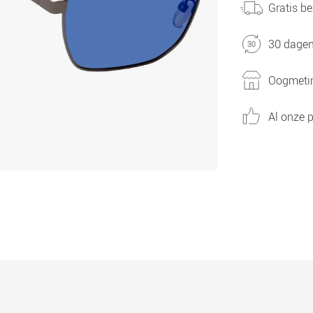
Gratis be
30 dagen
Oogmetin
Al onze p