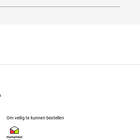
ogelijk is zonder storende weerspiegelingen
 opnieuw geïnterpreteerd en hebben altijd
n
Om veilig te kunnen bestellen