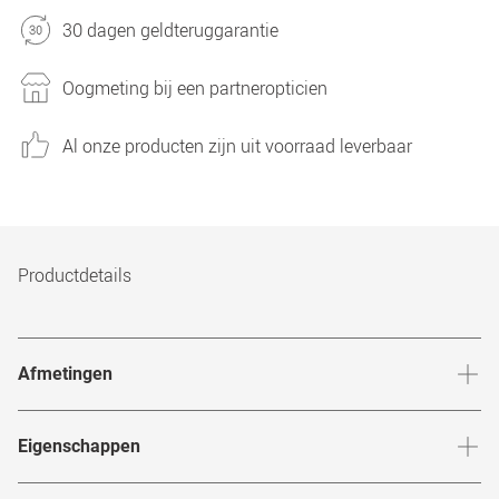
30 dagen geldteruggarantie
Oogmeting bij een partneropticien
Al onze producten zijn uit voorraad leverbaar
Productdetails
Afmetingen
Breedte neusbrug
:
18
mm
Hoogte 
Eigenschappen