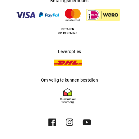
Betalingsmethodes
Multifocaal
:
Nee
Producent
:
Luxottica Group S.p.A
Leveropties
Om veilig te kunnen bestellen