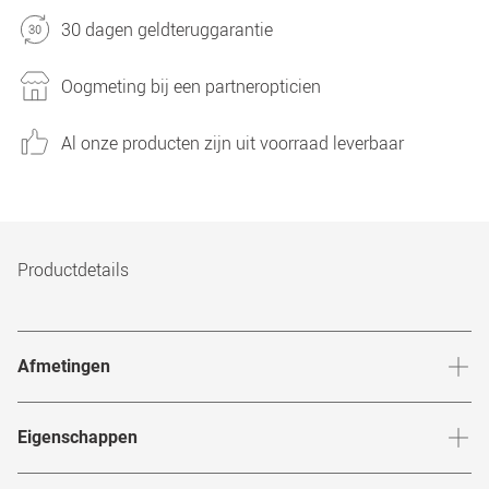
30 dagen geldteruggarantie
Oogmeting bij een partneropticien
Al onze producten zijn uit voorraad leverbaar
Productdetails
Afmetingen
Breedte neusbrug
:
21
mm
Hoogte 
Eigenschappen