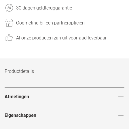
30 dagen geldteruggarantie
Oogmeting bij een partneropticien
Al onze producten zijn uit voorraad leverbaar
Productdetails
Afmetingen
Breedte neusbrug
:
16
mm
Hoogte 
Eigenschappen