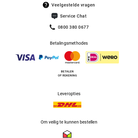
UV400 Filter
:
Ja
Europese invloeden.
Veelgestelde vragen
Filtercategorie
:
3 (Lichtdoorlatendheid 8% - 18%):
Service Chat
Beschermt tegen intense
zonnestraling op het strand, in de
0800 380 0677
bergen en in Zuid-Europese landen.
Betalingsmethodes
Multifocaal
:
Ja
Producent
:
Marcolin SpA
Leveropties
Om veilig te kunnen bestellen