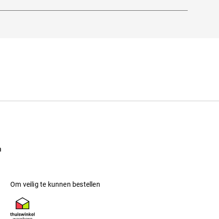
ierkante silhouetten: de verscheidenheid aan
viduele persoonlijkheid van de drager.
n
Om veilig te kunnen bestellen