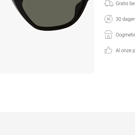
Gratis be
30 dagen
Oogmetin
Al onze p