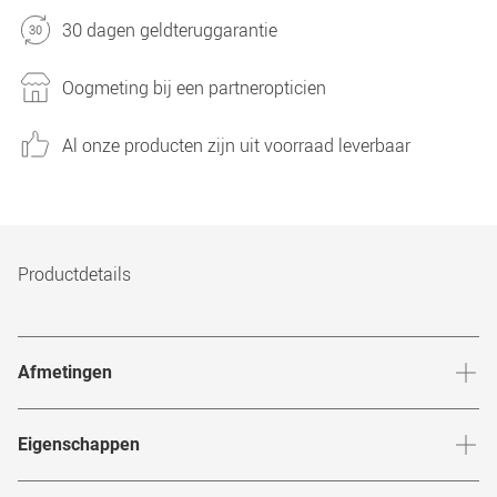
30 dagen geldteruggarantie
Oogmeting bij een partneropticien
Al onze producten zijn uit voorraad leverbaar
Productdetails
Afmetingen
Breedte neusbrug
:
19
mm
Hoogte 
Eigenschappen