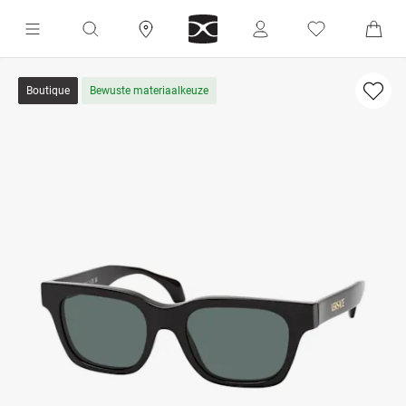
Boutique
Bewuste materiaalkeuze