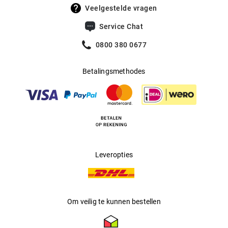
UV400 Filter
:
Ja
Veelgestelde vragen
Filtercategorie
:
3 (Lichtdoorlatendheid 8% - 18%):
Service Chat
Beschermt tegen intense
zonnestraling op het strand, in de
0800 380 0677
bergen en in Zuid-Europese landen.
Betalingsmethodes
Multifocaal
:
Ja
Producent
:
Luxottica Group S.p.A
Leveropties
Om veilig te kunnen bestellen