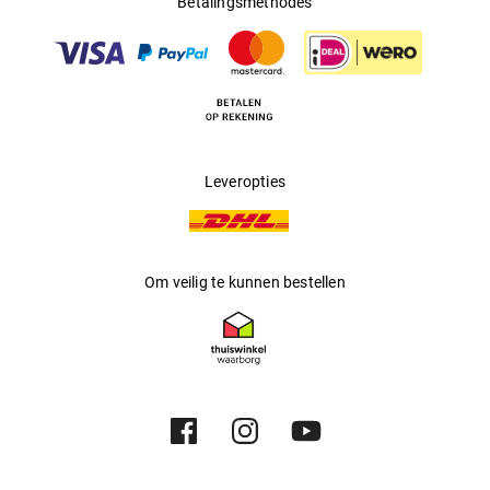
Betalingsmethodes
Multifocaal
:
Nee
Producent
:
Luxottica Group S.p.A
Leveropties
Om veilig te kunnen bestellen