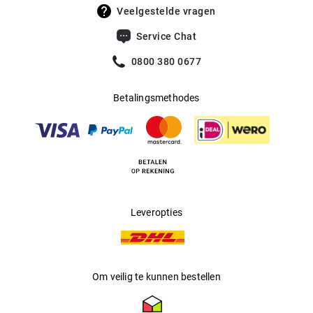
UV400 Filter
:
Ja
Veelgestelde vragen
Filtercategorie
:
2 (Lichtdoorlatendheid 18% - 43%):
Service Chat
Voor zonnige dagen in Midden-
Europa; ideaal voor dagelijks
0800 380 0677
gebruik.
Betalingsmethodes
Multifocaal
:
Ja
Producent
:
Marcolin SpA
Leveropties
Om veilig te kunnen bestellen