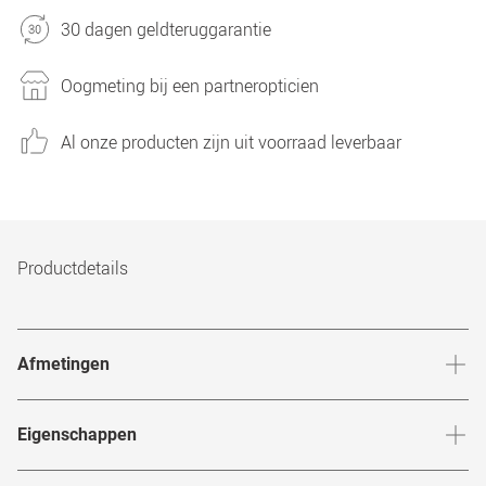
30 dagen geldteruggarantie
Oogmeting bij een partneropticien
Al onze producten zijn uit voorraad leverbaar
Productdetails
Afmetingen
Breedte neusbrug
:
19
mm
Hoogte 
Eigenschappen