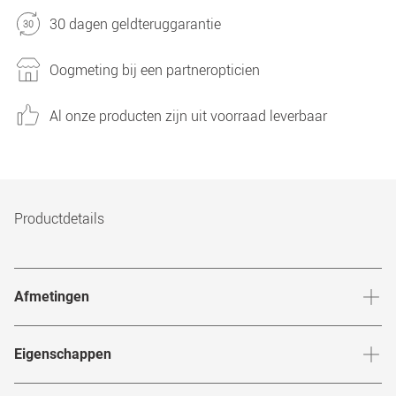
30 dagen geldteruggarantie
Oogmeting bij een partneropticien
Al onze producten zijn uit voorraad leverbaar
Productdetails
Afmetingen
Breedte neusbrug
:
19
mm
Hoogte 
Eigenschappen