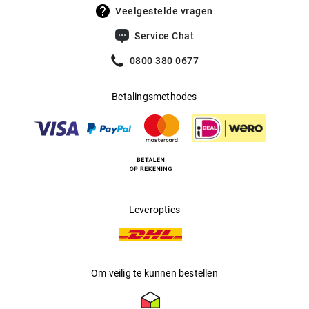
UV400 Filter
:
Ja
Veelgestelde vragen
Filtercategorie
:
3 (Lichtdoorlatendheid 8% - 18%):
Service Chat
Beschermt tegen intense
zonnestraling op het strand, in de
0800 380 0677
bergen en in Zuid-Europese landen.
Betalingsmethodes
Multifocaal
:
Ja
Producent
:
Marcolin SpA
Leveropties
Om veilig te kunnen bestellen