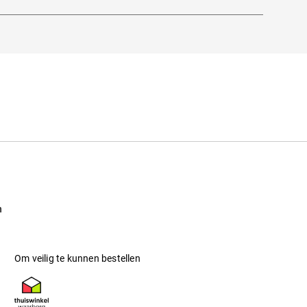
itstraling ontstaat met name door metalen,
n
Om veilig te kunnen bestellen