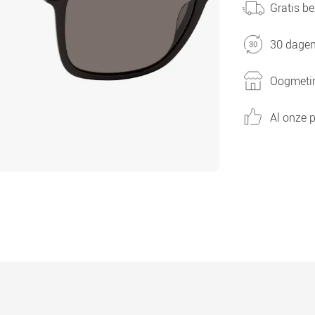
Gratis be
30 dagen
Oogmetin
Al onze p