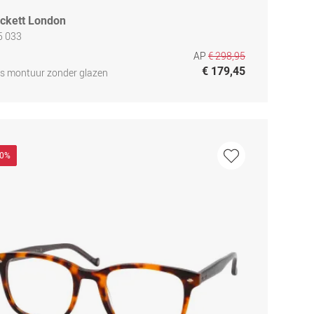
ckett London
5 033
AP
€ 298,95
€ 179,45
js montuur zonder glazen
50%