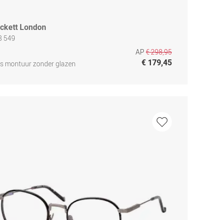
ckett London
8 549
AP
€ 298,95
€ 179,45
js montuur zonder glazen