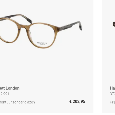
ett London
Ha
2 991
37
€ 202,95
 montuur zonder glazen
Pri