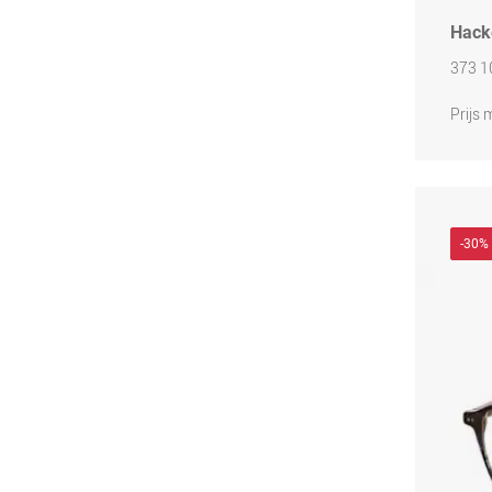
Hack
373 1
Prijs
-30%