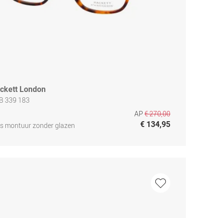
ckett London
B 339 183
AP
€ 270,00
€ 134,95
js montuur zonder glazen