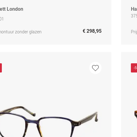
ett London
Ha
37
01
€ 298,95
 montuur zonder glazen
Pri
-