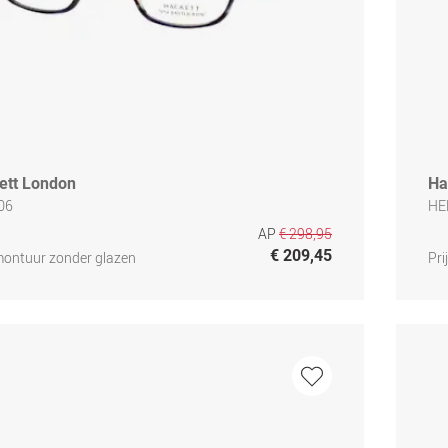
ett London
Ha
06
HE
AP
€ 298,95
€ 209,45
 montuur zonder glazen
Pri