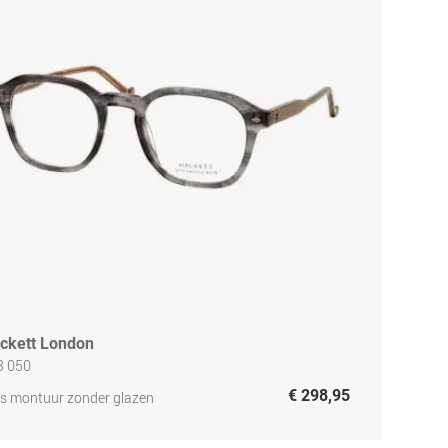
ckett London
3 050
€ 298,95
js montuur zonder glazen