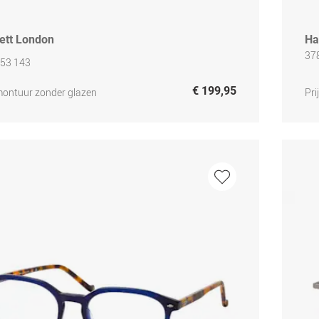
ett London
Ha
37
53 143
€ 199,95
 montuur zonder glazen
Pri