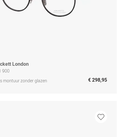
ckett London
1 900
€ 298,95
js montuur zonder glazen