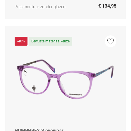
€ 134,95
Prijs montuur zonder glazen
-40%
Bewuste materiaalkeuze
HUMPHREY´S eyewear