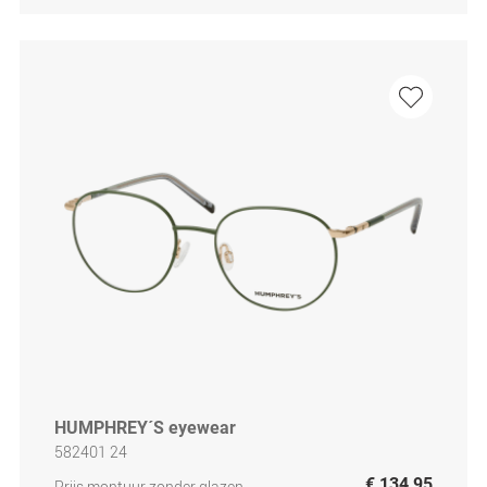
HUMPHREY´S eyewear
582401 24
€ 134,95
Prijs montuur zonder glazen