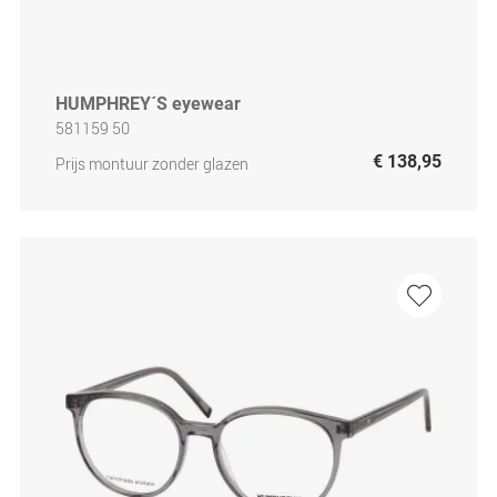
HUMPHREY´S eyewear
581159 50
€ 138,95
Prijs montuur zonder glazen