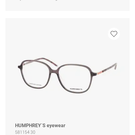
HUMPHREY´S eyewear
581154 30