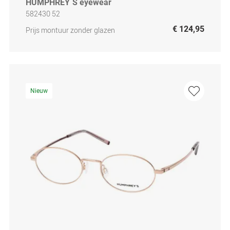
HUMPHREY´S eyewear
582430 52
€ 124,95
Prijs montuur zonder glazen
Nieuw