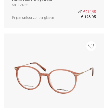
581124 55
AP
€ 214,95
€ 128,95
Prijs montuur zonder glazen