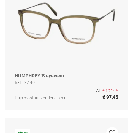
HUMPHREY´S eyewear
581132 40
AP
€ 194,95
€ 97,45
Prijs montuur zonder glazen
Nieuw