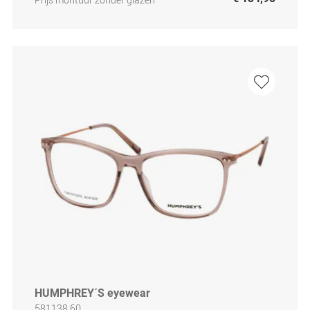
HUMPHREY´S eyewear
581138 60