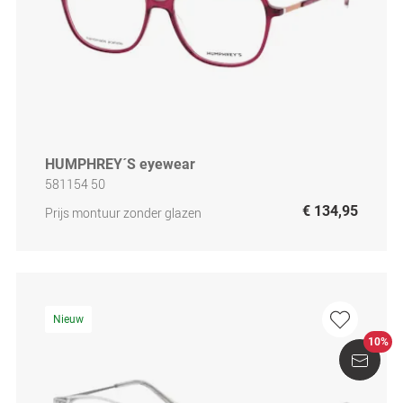
HUMPHREY´S eyewear
581154 50
€ 134,95
Prijs montuur zonder glazen
Nieuw
10%