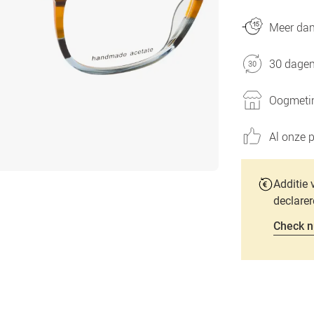
Meer dan 
30 dagen
Oogmetin
Al onze p
Additie 
declarer
Check n