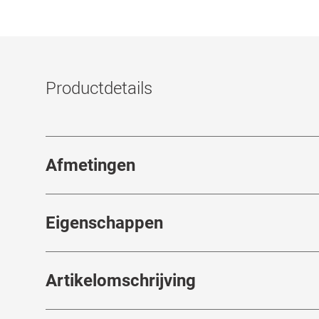
Productdetails
Afmetingen
Breedte neusbrug
:
17
mm
Eigenschappen
Merk
:
HUMPHREY´S eyewea
Artikelomschrijving
Artikelnummer
:
7559468