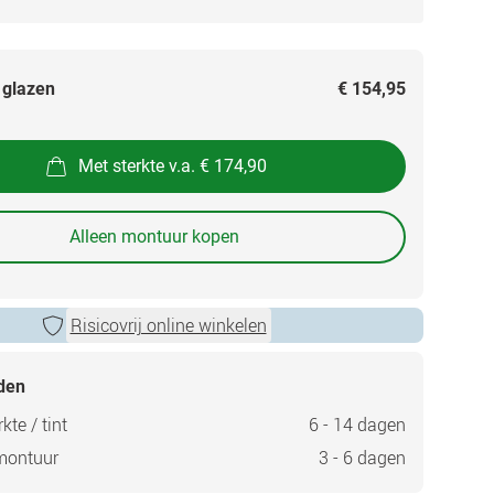
 glazen
€ 154,95
Met sterkte v.a. € 174,90
Alleen montuur kopen
Risicovrij online winkelen
jden
kte / tint
6 - 14 dagen
montuur
3 - 6 dagen