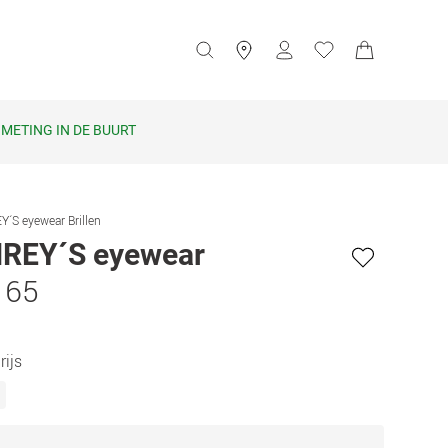
METING IN DE BUURT
S eyewear Brillen
EY´S eyewear
 65
rijs