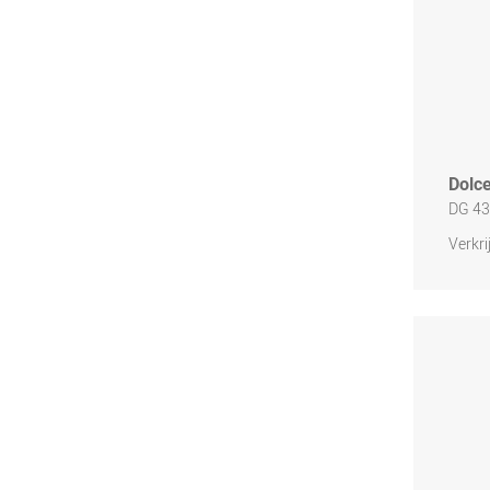
Dolc
DG 43
Verkri