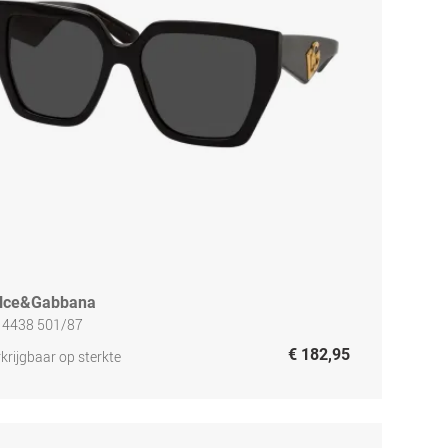
lce&Gabbana
 4438 501/87
€ 182,95
krijgbaar op sterkte