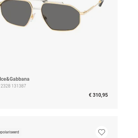
lce&Gabbana
 2328 131387
€ 310,95
polariseerd