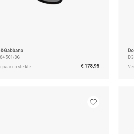
e&Gabbana
Do
84 501/8G
DG
€ 178,95
jgbaar op sterkte
Ver