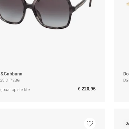
e&Gabbana
Do
539 31728G
DG
€ 220,95
jgbaar op sterkte
Ge