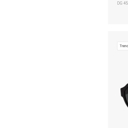
DG 45
Tren