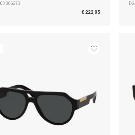
03 306373
DG
€ 222,95
d