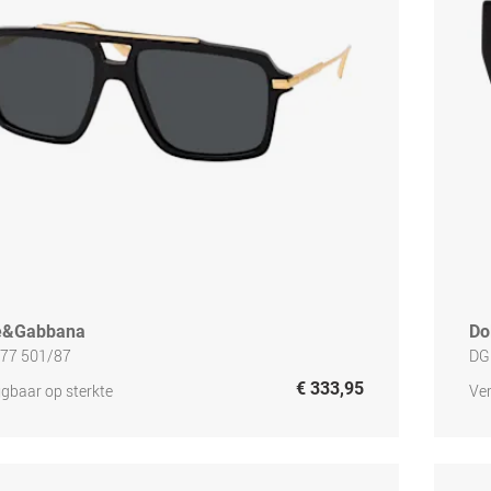
e&Gabbana
Do
77 501/87
DG
€ 333,95
jgbaar op sterkte
Ver