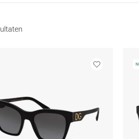
ultaten
N