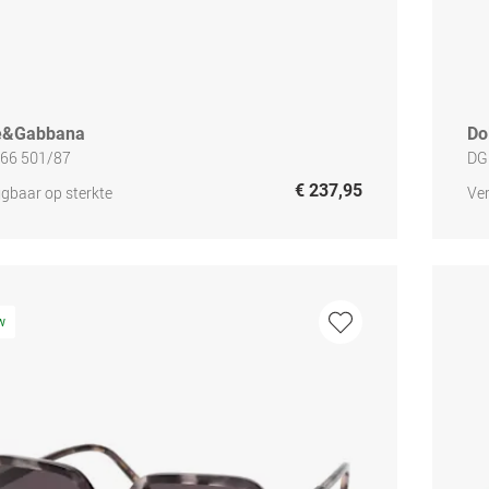
e&Gabbana
Do
66 501/87
DG
€ 237,95
jgbaar op sterkte
Ver
w