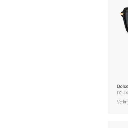
Dolc
DG 44
Verkri