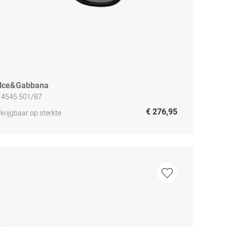
lce&Gabbana
 4545 501/87
€ 276,95
krijgbaar op sterkte