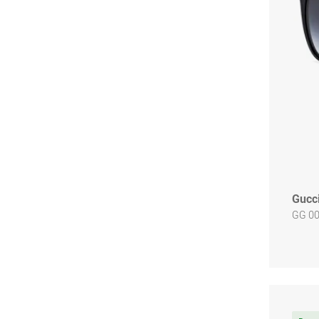
Gucc
GG 00