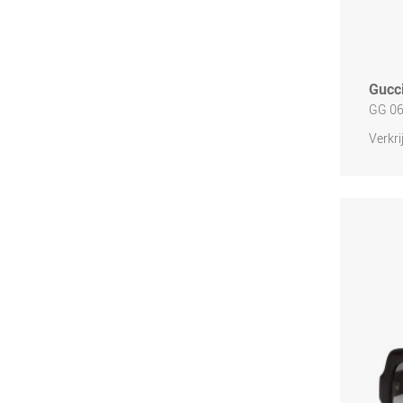
Gucc
GG 0
Verkri