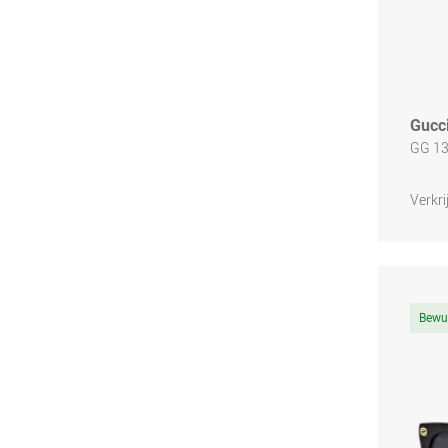
Gucc
GG 13
Verkri
Bewu