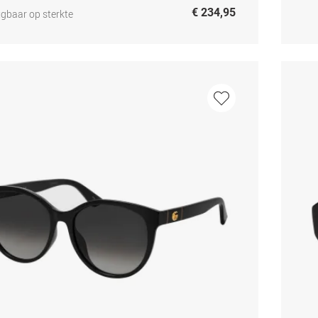
€ 234,95
jgbaar op sterkte