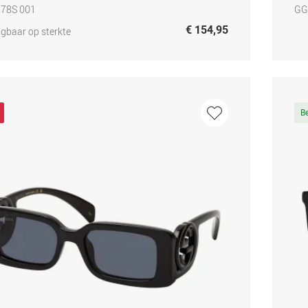
78S 001
GG
€ 154,95
jgbaar op sterkte
B