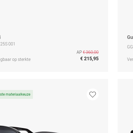
i
Gu
25S 001
GG
AP
€ 360,00
€ 215,95
jgbaar op sterkte
Ver
ste materiaalkeuze