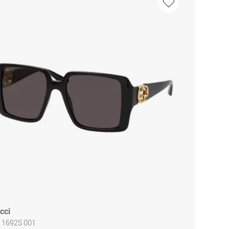
cci
 1692S 001