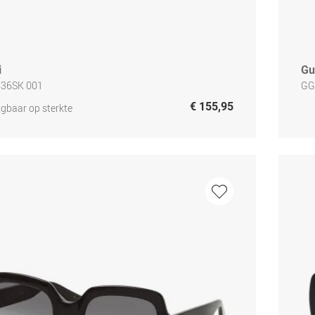
i
Gu
636SK 001
GG
€ 155,95
jgbaar op sterkte