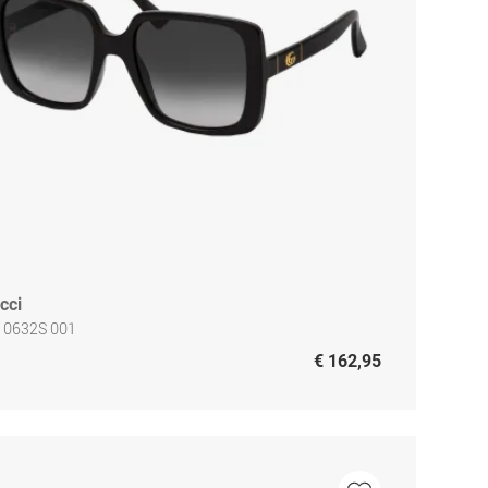
cci
 0632S 001
€ 162,95