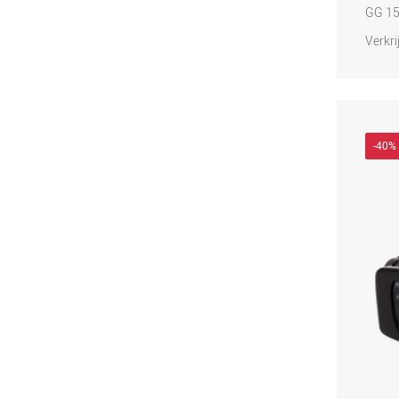
GG 15
Verkri
-40%