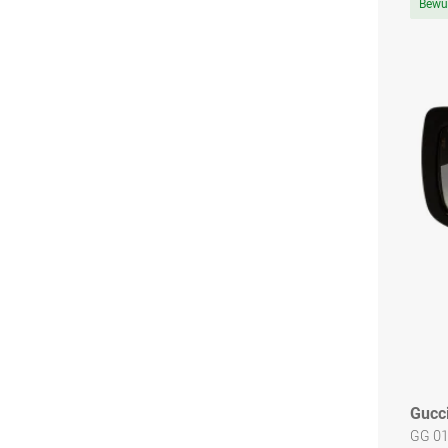
Bewu
Gucc
GG 0