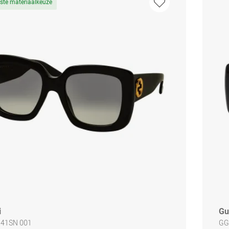
ste materiaalkeuze
i
Gu
141SN 001
GG