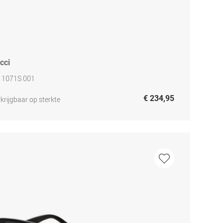
cci
 1071S 001
€ 234,95
krijgbaar op sterkte