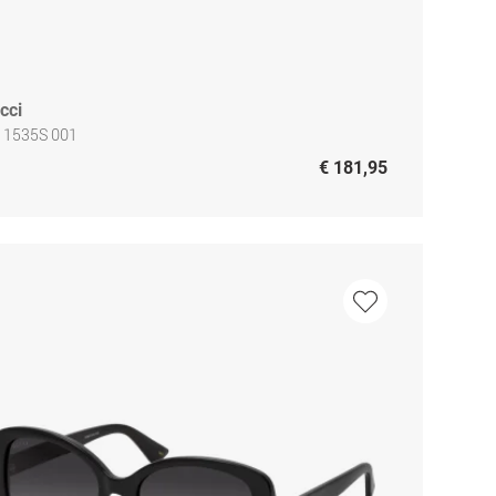
cci
 1535S 001
€ 181,95