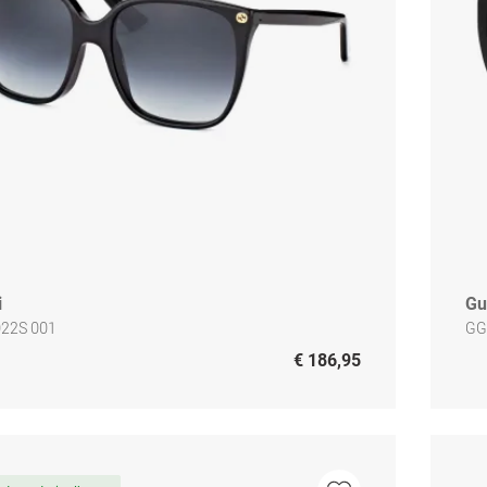
i
Gu
22S 001
GG
€ 186,95